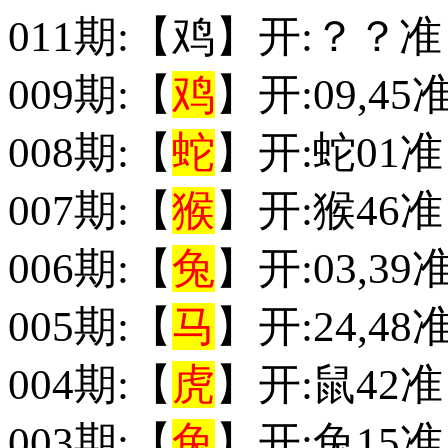
011期:【鸡】开:？？准
009期:【
鸡
】开:09,45
008期:【
蛇
】开:蛇01准
007期:【
猴
】开:猴46准
006期:【
兔
】开:03,39
005期:【
马
】开:24,48
004期:【
虎
】开:鼠42准
003期:【
兔
】开:兔15准