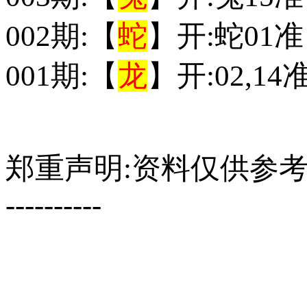
002期:【
蛇
】开:蛇01准
001期:【
龙
】开:02,14
郑重声明:资料仅供参考
----------